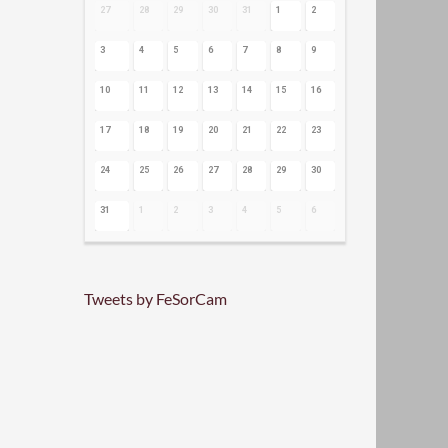
27
28
29
30
31
1
2
3
4
5
6
7
8
9
10
11
12
13
14
15
16
17
18
19
20
21
22
23
24
25
26
27
28
29
30
31
1
2
3
4
5
6
Tweets by FeSorCam