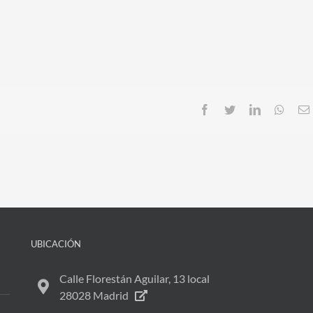
Facebook
Twitter
LinkedIn
Whats
UBICACIÓN
Calle Florestán Aguilar, 13 local
28028 Madrid