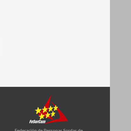
app
Email
Federación de Personas Sordas de