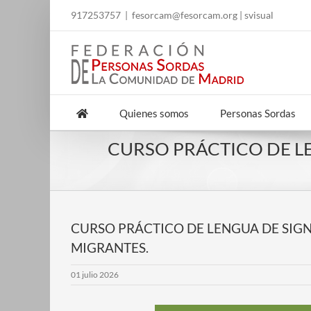
Skip
917253757
|
fesorcam@fesorcam.org
|
svisual
to
content
Quienes somos
Personas Sordas
CURSO PRÁCTICO DE L
CURSO PRÁCTICO DE LENGUA DE SIGN
MIGRANTES.
01 julio 2026