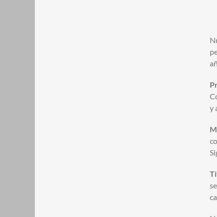
Nu
pe
añ
P
Co
y 
M
co
Si
Ti
se
ca