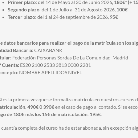
Primer plazo
: del 14 de Mayo al 30 de Junio 2026,
180€* (+ 15
Segundo plazo
: del 1 de Julio al 31 de Agosto 2026,
100€
Tercer plazo
: del 1 al 24 de septiembre de 2026,
95€
s datos bancarios para realizar el pago de la matrícula son los si
tidad Bancaria:
CAIXABANK
tular:
Federación Personas Sordas De La Comunidad Madrid
º Cuenta:
ES20 2100 2533 3813 0000 2281
oncepto:
NOMBRE APELLIDOS NIVEL
Si es la primera vez que se formaliza matrícula en nuestros cursos 
triculación, 490€ 0 390€
en el caso de pago al contado. Si se esc
go de 180€ más los 15€ de matriculación. 195€
.
 cuantía completa del curso ha de estar abonada, sin excepción alg