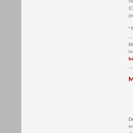
N
(C
pe
* 
D
ho
ba
M
D
im