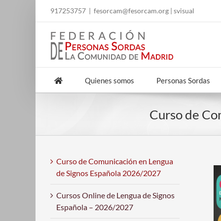
Skip
917253757
|
fesorcam@fesorcam.org
|
svisual
to
content
Quienes somos
Personas Sordas
Curso de Co
Curso de Comunicación en Lengua
de Signos Española 2026/2027
Cursos Online de Lengua de Signos
Española – 2026/2027