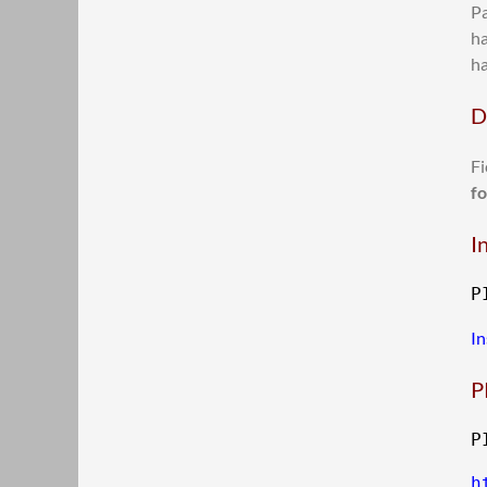
Pa
ha
ha
D
Fi
fo
I
P
In
P
h