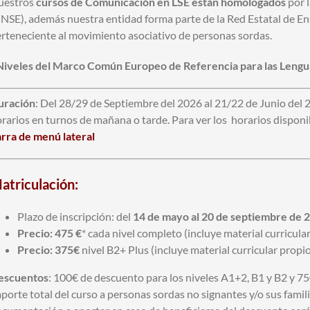
uestros
cursos de Comunicación en LSE están homologados
por 
NSE), además nuestra entidad forma parte de la Red Estatal de E
rteneciente al movimiento asociativo de personas sordas.
Niveles del Marco Común Europeo de Referencia para las Lengu
uración
: Del 28/29 de Septiembre del 2026 al 21/22 de Junio del
rarios en turnos de mañana o tarde. Para ver los horarios disponi
rra de menú lateral
atriculación:
Plazo de inscripción: del
14 de mayo al 20 de septiembre de 
Precio: 475 €
* cada nivel completo (incluye material curricul
Precio: 375€
nivel B2+ Plus (incluye material curricular prop
escuentos
: 100€ de descuento para los niveles A1+2, B1 y B2 y 75
porte total del curso a personas sordas no signantes y/o sus famil