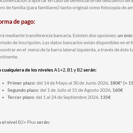
cumentación a aportar en caso de beneficiarse del descuento será 
bro de familia (para familiares) tanto original como fotocopia de
orma de pago:
rá mediante transferencia bancaria. Existen dos opciones;
un únic
riodo de inscripción. Los datos bancarios están disponibles en el 
contrar en el menú de la barra lateral izquierda, a través de ést
rtinente.
 cualquiera de los niveles
A1+2, B1 y B2
serán:
Primer plazo
: del 14 de Mayo al 30 de Junio 2026,
180€* (+ 15
Segundo plazo
: del 1 de Julio al 31 de Agosto 2026,
160€
Tercer plazo
: del 1 al 24 de Septiembre 2026,
135€
 el nivel
B2+ Plus
serán: