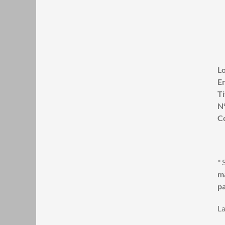
Lo
En
Ti
N
C
* 
ma
pa
La