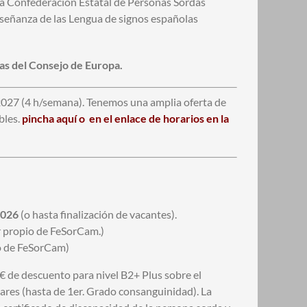
la Confederación Estatal de Personas Sordas
nseñanza de las Lengua de signos españolas
as del Consejo de Europa.
 2027 (4 h/semana). Tenemos una amplia oferta de
bles.
pincha aquí o en el enlace de horarios en la
2026
(o hasta finalización de vacantes).
ar propio de FeSorCam.)
io de FeSorCam)
€ de descuento para nivel B2+ Plus sobre el
iares (hasta de 1er. Grado consanguinidad). La