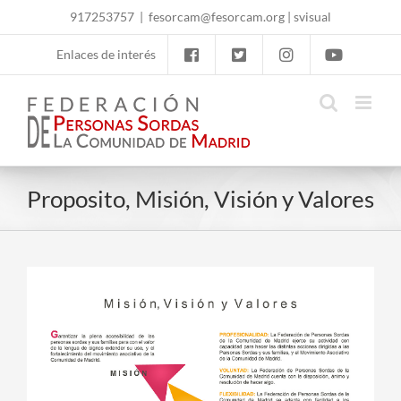
Skip
917253757
|
fesorcam@fesorcam.org
|
svisual
to
content
Enlaces de interés
Proposito, Misión, Visión y Valores