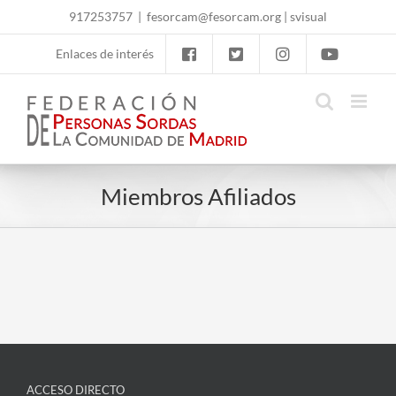
Skip
917253757
|
fesorcam@fesorcam.org
|
svisual
to
content
Enlaces de interés
Miembros Afiliados
ACCESO DIRECTO