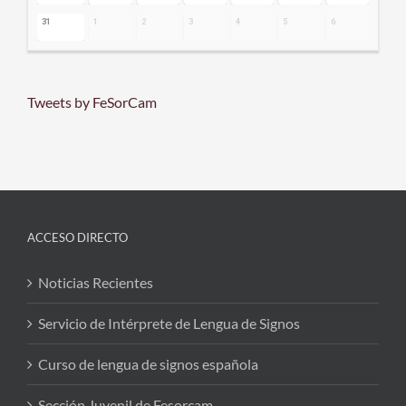
31
1
2
3
4
5
6
Tweets by FeSorCam
ACCESO DIRECTO
Noticias Recientes
Servicio de Intérprete de Lengua de Signos
Curso de lengua de signos española
Sección Juvenil de Fesorcam