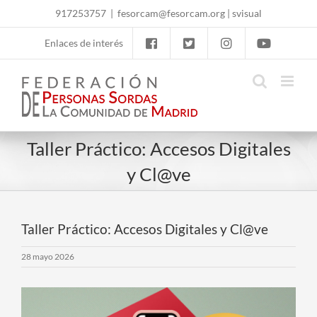
Skip
917253757
|
fesorcam@fesorcam.org
|
svisual
to
content
Enlaces de interés
Taller Práctico: Accesos Digitales
y Cl@ve
Taller Práctico: Accesos Digitales y Cl@ve
28 mayo 2026
Ver
imagen