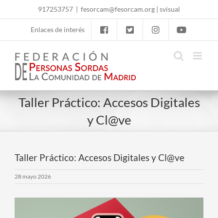
Skip
917253757
|
fesorcam@fesorcam.org
|
svisual
to
content
Enlaces de interés
Taller Práctico: Accesos Digitales
y Cl@ve
Taller Práctico: Accesos Digitales y Cl@ve
28 mayo 2026
Ver
imagen