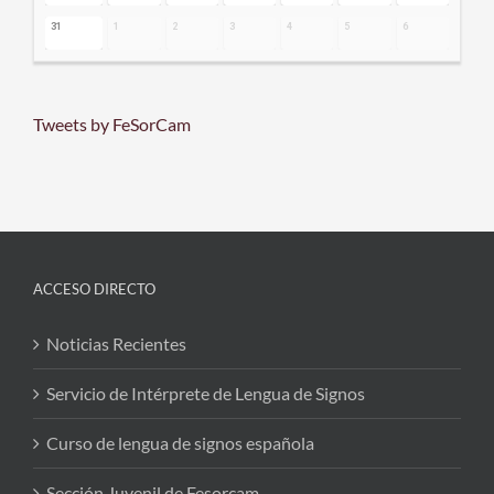
31
1
2
3
4
5
6
Tweets by FeSorCam
ACCESO DIRECTO
Noticias Recientes
Servicio de Intérprete de Lengua de Signos
Curso de lengua de signos española
Sección Juvenil de Fesorcam