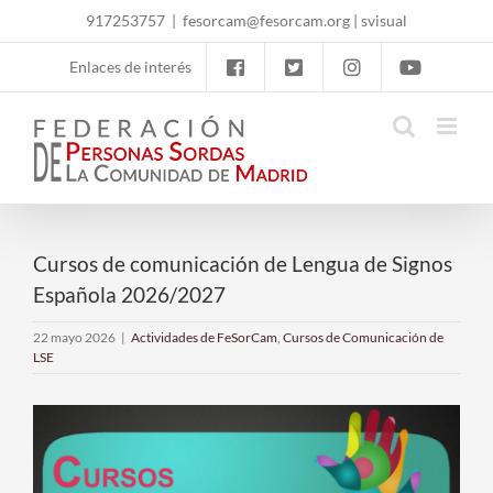
Skip
917253757
|
fesorcam@fesorcam.org
|
svisual
to
content
Enlaces de interés
Cursos de comunicación de Lengua de Signos
Española 2026/2027
22 mayo 2026
|
Actividades de FeSorCam
,
Cursos de Comunicación de
LSE
Ver
imagen
más