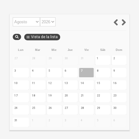
Vista de la lista
Lun
Mar
Mie
Jue
Vie
Sáb
Dom
27
28
29
30
31
1
2
3
4
5
6
7
8
9
10
11
12
13
14
15
16
17
18
19
20
21
22
23
24
25
26
27
28
29
30
31
1
2
3
4
5
6