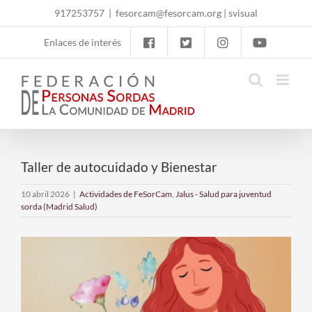
Skip
917253757
|
fesorcam@fesorcam.org
|
svisual
to
content
Enlaces de interés
Taller de autocuidado y Bienestar
10 abril 2026
|
Actividades de FeSorCam
,
Jalus - Salud para juventud
sorda (Madrid Salud)
Ver
imagen
más
grande